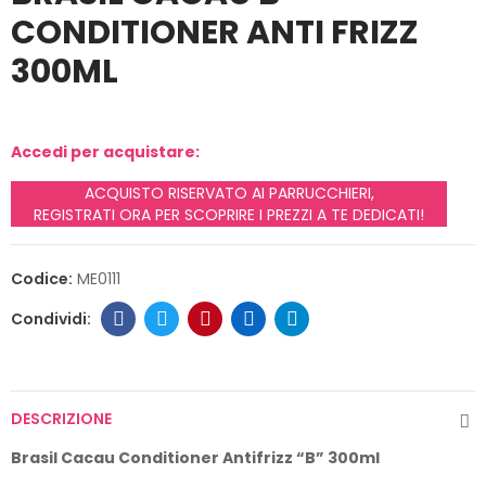
CONDITIONER ANTI FRIZZ
300ML
Accedi per acquistare:
ACQUISTO RISERVATO AI PARRUCCHIERI,
REGISTRATI ORA PER SCOPRIRE I PREZZI A TE DEDICATI!
Codice:
ME0111
DESCRIZIONE
Brasil
Cacau
Conditioner
Antifrizz
“B” 300ml