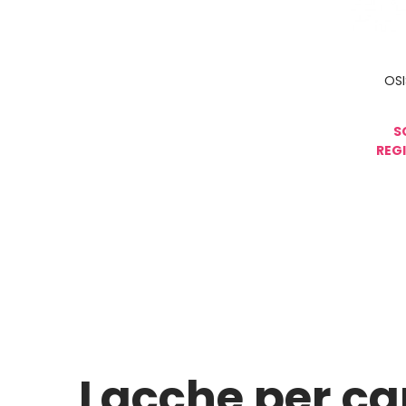
OSI
S
REGI
Lacche per cap