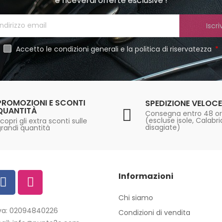
e riceverai offerte esclusive !
Iscriv
Accetto le condizioni generali e la politica di riservatezza
PROMOZIONI E SCONTI
SPEDIZIONE VELOCE
QUANTITÀ
Consegna entro 48 o
(escluse isole, Calabr
copri gli extra sconti sulle
disagiate)
grandi quantità
Informazioni
Chi siamo
iva: 02094840226
Condizioni di vendita