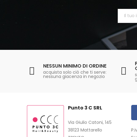
NESSUN MINIMO DI ORDINE
acquista solo ciò che ti serve:
s
nessuna giacenza in negozio
Punto 3 C SRL
Via Giulio Catoni, 145
38123 Mattarello
P.