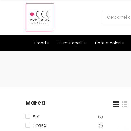
Brand
Cura Capelli
Tinte e colori
Marca
FLY
(2)
L'OREAL
(1)