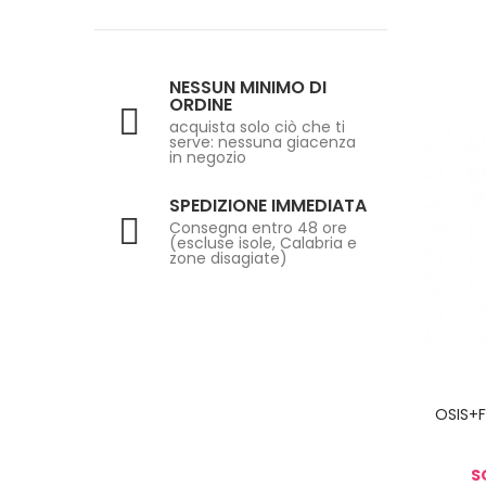
OSIS+ FINISH
(6)
OSIS+ PREP
(1)
OSIS+ TEXTURE
(1)
NESSUN MINIMO DI
ORDINE
STYLYNG SILHOUETTE
(7)
acquista solo ciò che ti
serve: nessuna giacenza
in negozio
SPEDIZIONE IMMEDIATA
Consegna entro 48 ore
(escluse isole, Calabria e
zone disagiate)
OSIS+F
S