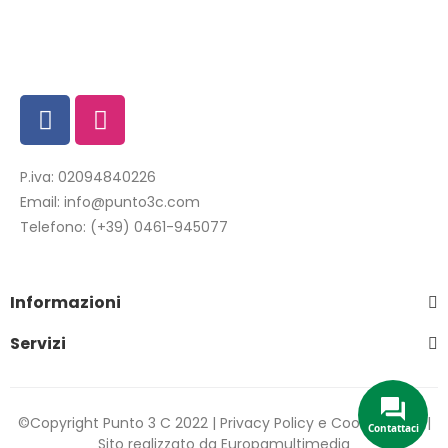
P.iva: 02094840226
Email:
info@punto3c.com
Telefono:
(+39) 0461-945077
Informazioni
Servizi
©Copyright Punto 3 C 2022 |
Privacy Policy
e
Cookie Policy
|
Contattaci
Sito realizzato da
Europamultimedia