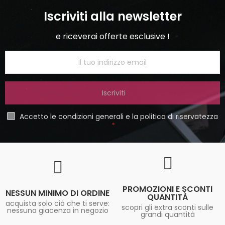
Iscriviti alla newsletter
e riceverai offerte esclusive !
Iscriviti
Accetto le condizioni generali e la politica di riservatezza
PROMOZIONI E SCONTI
NESSUN MINIMO DI ORDINE
QUANTITÀ
acquista solo ciò che ti serve:
scopri gli extra sconti sulle
nessuna giacenza in negozio
grandi quantità