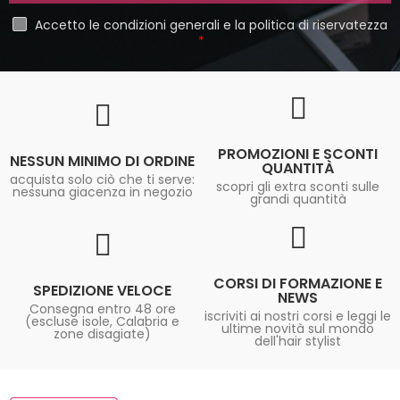
Accetto le condizioni generali e la politica di riservatezza
PROMOZIONI E SCONTI
NESSUN MINIMO DI ORDINE
QUANTITÀ
acquista solo ciò che ti serve:
scopri gli extra sconti sulle
nessuna giacenza in negozio
grandi quantità
CORSI DI FORMAZIONE E
SPEDIZIONE VELOCE
NEWS
Consegna entro 48 ore
iscriviti ai nostri corsi e leggi le
(escluse isole, Calabria e
ultime novità sul mondo
zone disagiate)
dell'hair stylist