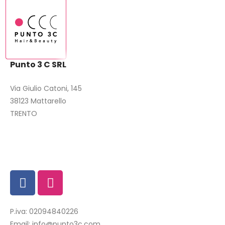
Punto 3 C SRL
Via Giulio Catoni, 145
38123 Mattarello
TRENTO
P.iva: 02094840226
Email:
info@punto3c.com