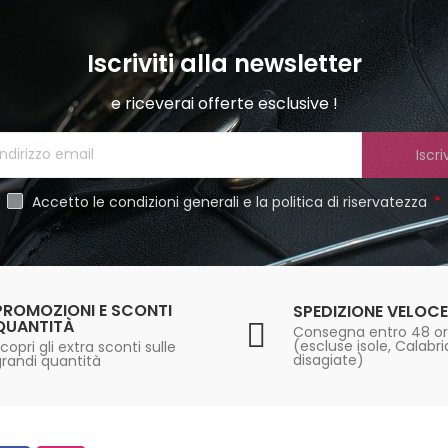
Iscriviti alla newsletter
e riceverai offerte esclusive !
Iscriv
Accetto le condizioni generali e la politica di riservatezza
PROMOZIONI E SCONTI
SPEDIZIONE VELOCE
QUANTITÀ
Consegna entro 48 o
(escluse isole, Calabr
copri gli extra sconti sulle
disagiate)
grandi quantità