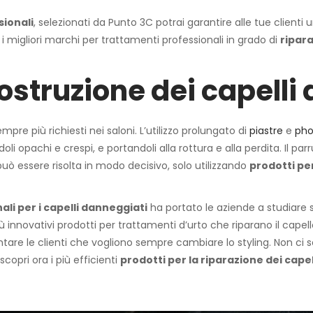
sionali
, selezionati da Punto 3C potrai garantire alle tue clienti u
i migliori marchi per trattamenti professionali in grado di
ripara
costruzione dei capelli
pre più richiesti nei saloni. L’utilizzo prolungato di
piastre
e
ph
doli opachi e crespi, e portandoli alla rottura e alla perdita. Il 
può essere risolta in modo decisivo, solo utilizzando
prodotti per
ali per i capelli danneggiati
ha portato le aziende a studiare s
 innovativi prodotti per trattamenti d’urto che riparano il capello
are le clienti che vogliono sempre cambiare lo styling. Non ci son
copri ora i più efficienti
prodotti per la riparazione dei capel