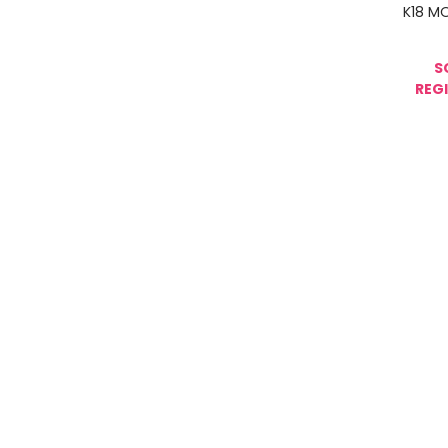
K18 M
S
REGI