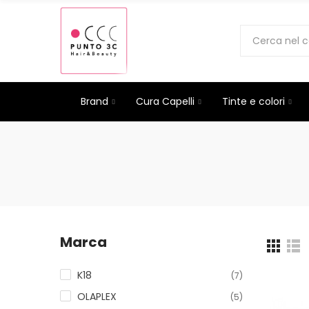
Brand
Cura Capelli
Tinte e colori
Marca
K18
(7)
OLAPLEX
(5)