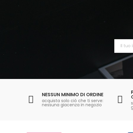
NESSUN MINIMO DI ORDINE
acquista solo ciò che ti serve:
s
nessuna giacenza in negozio