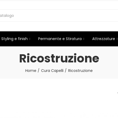
Styling e finish
Permanente e Stiratura
Attrezzature
Ricostruzione
Home
Cura Capelli
Ricostruzione